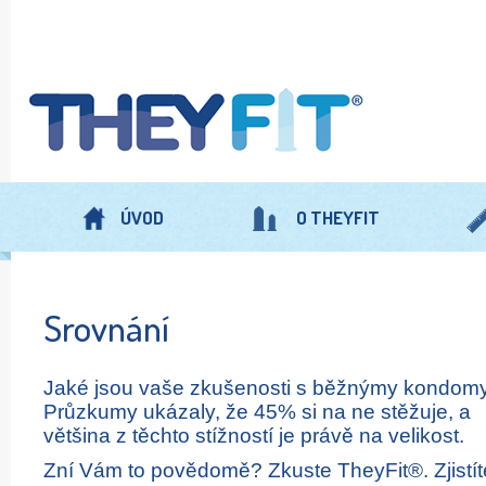
ÚVOD
O THEYFIT
Srovnání
Jaké jsou vaše zkušenosti s běžnýmy kondom
Průzkumy ukázaly, že 45% si na ne stěžuje, a
většina z těchto stížností je právě na velikost.
Zní Vám to povědomě? Zkuste TheyFit®. Zjistít